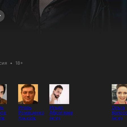
сия
18+
ль
Игорь
Ильяр
Ольга
ров
Ромащенко
Абдуллаев
Копос
сёр
Режиссёр
Актёр
Актёр