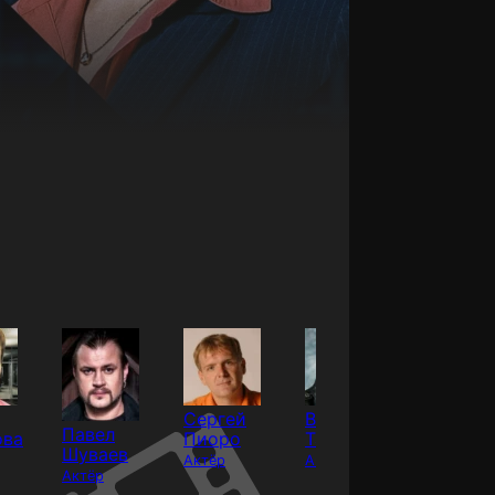
Сергей
Владимир
Ольга
Павел
ова
Пиоро
Ташлыков
Мокши
Шуваев
Актёр
Актёр
Актёр
Актёр