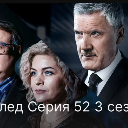
Политика конфиденциальности
Для партнёров
Отк
тные каналы
Контакты
лед Серия 52 3 се