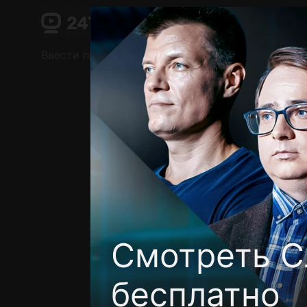
Поддержка:
support@24h.tv
О сервисе
Пользовательское соглашение
Ввести промокод
Установить на ТВ
Беспла
Смотреть С
бесплатно