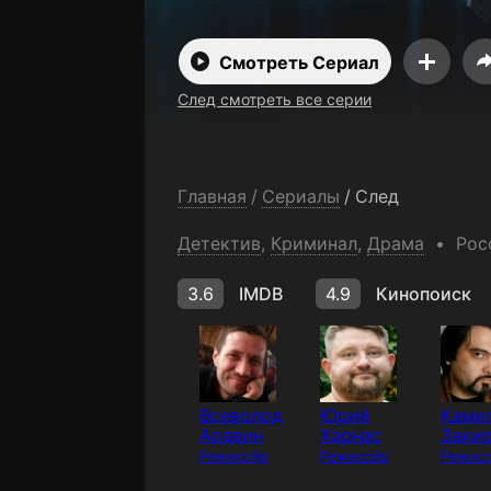
Смотреть Сериал
След смотреть все серии
Главная
/
Сериалы
/
След
Детектив
,
Криминал
,
Драма
Рос
3.6
IMDB
4.9
Кинопоиск
Всеволод
Юрий
Ками
Аравин
Харнас
Заки
Режиссёр
Режиссёр
Режис