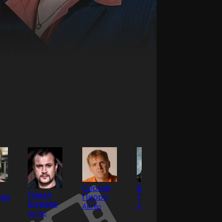
Сергей
Владимир
Ольга
Павел
ова
Пиоро
Ташлыков
Мокши
Шуваев
Актёр
Актёр
Актёр
Актёр