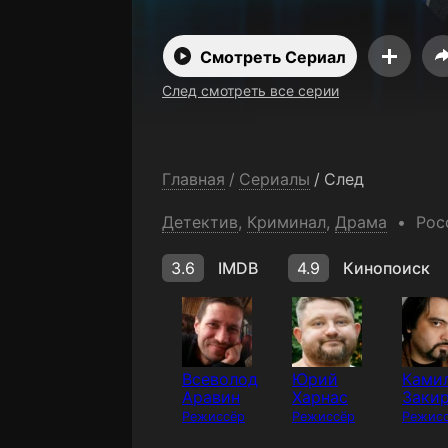
Смотреть Сериал
След смотреть все серии
Главная
/
Сериалы
/
След
Детектив
,
Криминал
,
Драма
Рос
3.6
IMDB
4.9
Кинопоиск
Всеволод
Юрий
Ками
Аравин
Харнас
Заки
Режиссёр
Режиссёр
Режис