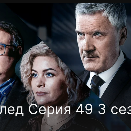
Политика конфиденциальности
Для партнёров
Отк
тные каналы
Контакты
лед Серия 49 3 се