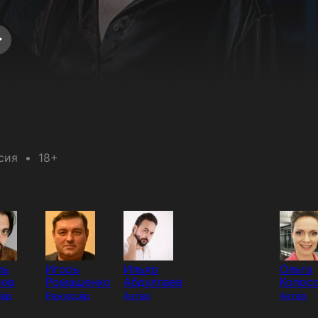
сия
18+
ль
Игорь
Ильяр
Ольга
ров
Ромащенко
Абдуллаев
Копос
сёр
Режиссёр
Актёр
Актёр