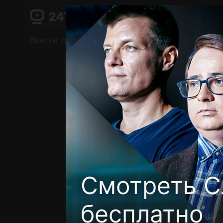
Поддержка:
support@24h.tv
О сервисе
Пользовательское соглашение
Ввести промокод
Установить на ТВ
Беспла
Смотреть С
бесплатно