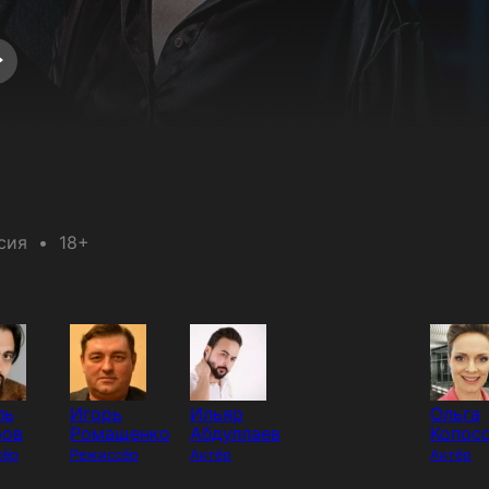
сия
18+
ль
Игорь
Ильяр
Ольга
ров
Ромащенко
Абдуллаев
Копос
сёр
Режиссёр
Актёр
Актёр