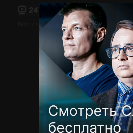
Поддержка:
support@24h.tv
О сервисе
Пользовательское соглашение
Ввести промокод
Установить на ТВ
Беспла
Смотреть С
бесплатно