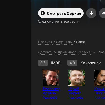
Смотреть Сериал
След смотреть все серии
Главная
/
Сериалы
/
След
Детектив
,
Криминал
,
Драма
Рос
3.6
IMDB
4.9
Кинопоиск
Всеволод
Юрий
Ками
Аравин
Харнас
Заки
Режиссёр
Режиссёр
Режис