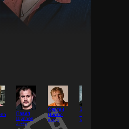
Сергей
Владимир
Ольга
Павел
ова
Пиоро
Ташлыков
Мокши
Шуваев
Актёр
Актёр
Актёр
Актёр