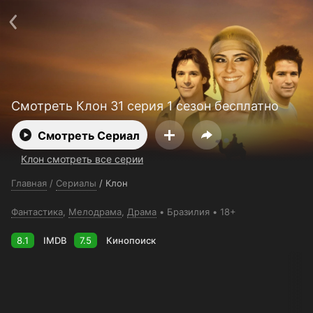
Поддержка:
support@24h.tv
О сервисе
Пользовательское соглашение
Политика конфиденциальности
Для партнёров
Открыть приложение
Ввести промокод
Установить на ТВ
Бесплатные каналы
Контакты
Смотреть Клон 31 серия 1 сезон бесплатно
Смотреть Сериал
Клон смотреть все серии
Главная
/
Сериалы
/
Клон
Фантастика
,
Мелодрама
,
Драма
Бразилия
18+
8.1
IMDB
7.5
Кинопоиск