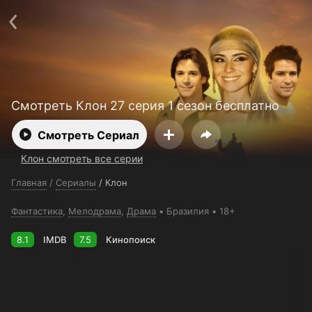
Поддержка:
support@24h.tv
О сервисе
Пользовательское соглашение
Политика конфиденциальности
Для партнёров
Открыть приложение
Ввести промокод
Установить на ТВ
Бесплатные каналы
Контакты
Смотреть Клон 27 серия 1 сезон бесплатно
Смотреть Сериал
Клон смотреть все серии
Главная
/
Сериалы
/
Клон
Фантастика
,
Мелодрама
,
Драма
Бразилия
18+
8.1
IMDB
7.5
Кинопоиск