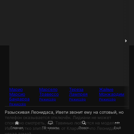
Марио
Марсело
Тереза
Жайме
М
Марсио
Травессо
Лампрея
Монжардим
Ш
Бандарра
Режиссёр
Режиссёр
Режиссёр
Ре
Режиссёр
Разыскивая Леонидаса, Ивети звонит ему на сотовый, но
телефон оказывается отключён. Лидиани не может
спокойно смотреть, как Тавинью любуется на моделей.
Ивети жутко злится, узнав от Кларисси, что Леонидас
Главная
ТВ-каналы
Поиск
Ещё
уехал домой