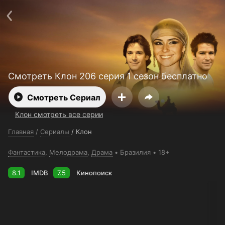
Поддержка:
support@24h.tv
О сервисе
Пользовательское соглашение
Политика конфиденциальности
Для партнёров
Открыть приложение
Ввести промокод
Установить на ТВ
Бесплатные каналы
Контакты
Смотреть Клон 206 серия 1 сезон бесплатно
Смотреть Сериал
Клон смотреть все серии
Главная
/
Сериалы
/
Клон
Фантастика
,
Мелодрама
,
Драма
Бразилия
18+
8.1
IMDB
7.5
Кинопоиск