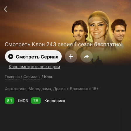
Поддержка:
support@24h.tv
О сервисе
Пользовательское соглашение
Политика конфиденциальности
Для партнёров
Открыть приложение
Ввести промокод
Установить на ТВ
Бесплатные каналы
Контакты
Смотреть Клон 243 серия 1 сезон бесплатно
Смотреть Сериал
Клон смотреть все серии
Главная
/
Сериалы
/
Клон
Фантастика
,
Мелодрама
,
Драма
Бразилия
18+
8.1
IMDB
7.5
Кинопоиск