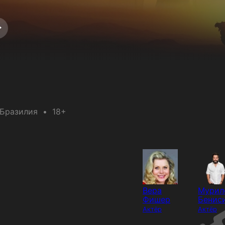
Бразилия
18+
Вера
Мурил
Фишер
Бенис
Актёр
Актёр