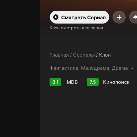
Смотреть Сериал
Клон смотреть все серии
Главная
/
Сериалы
/
Клон
Фантастика
,
Мелодрама
,
Драма
8.1
IMDB
7.5
Кинопоиск