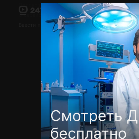
Поддержка:
support@24h.tv
О сервисе
Пользовательское соглашение
Ввести промокод
Установить на ТВ
Беспла
Смотреть Д
бесплатно