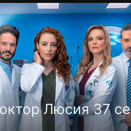
Политика конфиденциальности
Для партнёров
Отк
тные каналы
Контакты
октор Люсия 37 се