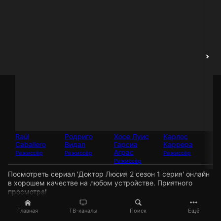
Raúl
Родриго
Хосе Луис
Карлос
Хо
Caballero
Видал
Гарсиа
Каррера
Ф
Аграс
Режиссёр
Режиссёр
Режиссёр
Ак
Режиссёр
Посмотреть сериал 'Доктор Люсия 2 сезон 1 серия' онлайн
в хорошем качестве на любом устройстве. Приятного
просмотра!
Главная
ТВ-каналы
Поиск
Ещё