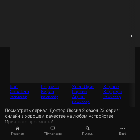
Raúl
Родриго
Хосе Луис
Карлос
Хо
Caballero
Видал
Гарсиа
Каррера
Ф
Аграс
Режиссёр
Режиссёр
Режиссёр
Ак
Режиссёр
Посмотреть сериал 'Доктор Люсия 2 сезон 23 серия'
онлайн в хорошем качестве на любом устройстве.
Приятного просмотра!
Главная
ТВ-каналы
Поиск
Ещё