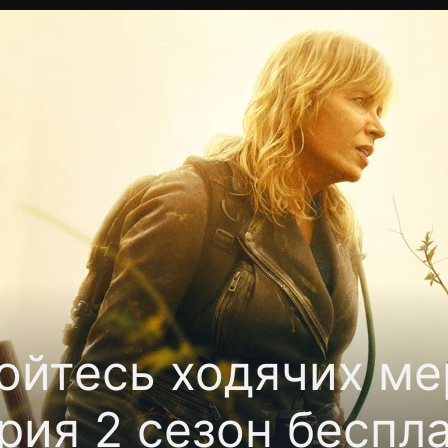
Политика конфиденциальности
Для партнёров
Отк
тные каналы
Контакты
ойтесь ходячих ме
рия 2 сезон беспл