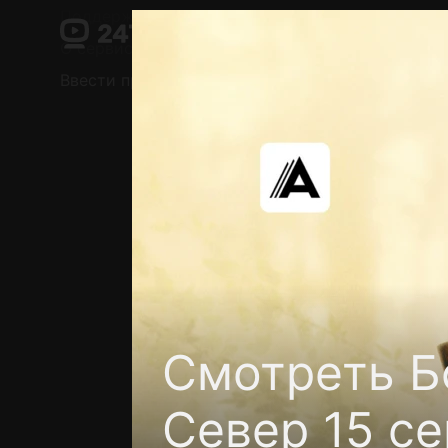
Поддержка:
support@24h.tv
О сервисе
Пользовательское соглашение
Ввести промокод
Установить на ТВ
Беспла
Смотреть Б
Север 15 се