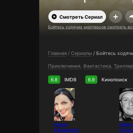
Смотреть Сериал
Бойтесь ходячих мертвецов смотреть вс
Главная
/
Сериалы
/
Бойтесь ходяч
Приключения
,
Фантастика
,
Трилле
6.8
IMDB
6.9
Кинопоиск
Хезер
Майкл
Каппиелло
Сатр