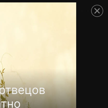
рыть приложение
ртвецов
атно