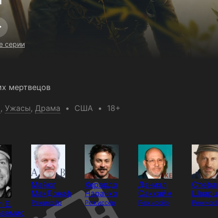
е серии
их мертвецов
р
,
Ужасы
,
Драма
США
18+
Майкл
Херардо
Дэниэл
Стефа
МакДонаф
Наранхо
Сакхайм
Шварц
 Е.
Режиссёр
Режиссёр
Режиссёр
Режисс
аземис