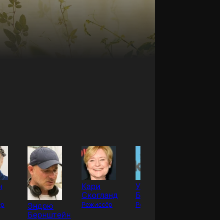
н
Кари
Ута
Адам
Скогланд
Бризвитц
Дэвидс
ёр
Эндрю
Режиссёр
Режиссёр
Режиссё
Бернштейн