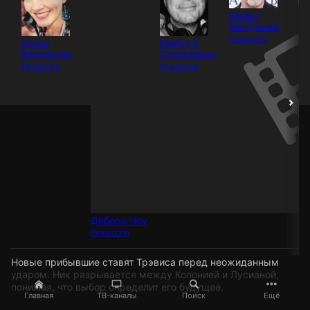
Майкл
Х
МакДонаф
На
Режиссёр
Ре
Хезер
Майкл Е.
Каппиелло
Сатраземис
Режиссёр
Режиссёр
Дебора Чоу
Режиссёр
Новые прибывшие ставят Трэвиса перед неожиданным
ударом. Ник разрывается между Колонией и Лусианой,
понимая, что выбор определит его будущее.
Главная
ТВ-каналы
Поиск
Ещё