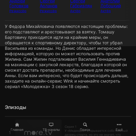
Андрей
Сергей
Сергей
Анатолий
М
Головков
Арланов
Габриэлян
Лобоцкий
Жи
Режиссёр
Режиссёр
Актёр
Актёр
Ак
У Федора Михайловича появляются настоящие проблемы:
его подставляют и арестовывают за взятку. Томашу
Бартовичу приходится идти на крайние меры, он
обращается к спортивному директору, чтобы тот убрал
Васильева из команды. Но Денис обладает интересной
информацией, которую он может использовать против
Жилина. Сам Жилин подталкивает Василия Геннадиевича
на махинации с закупкой лекарств, благодаря которой он
сможет достать препараты, необходимые для лечения
Анны. Если вам интересно, что будет происходить дальше,
заходите на онлайн-сервис Wink и начинайте смотреть
сериал «Молодежка» 3 сезон 18 серию.
Эпизоды
Серия 1
Серия 1
Главная
ТВ-каналы
Поиск
Ещё
У «Медведей» открывается собственный
1
дворец спорта, но это не значит, что