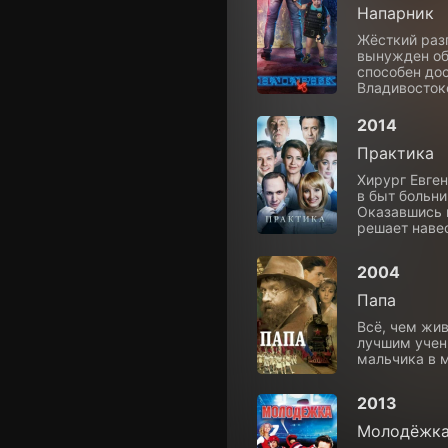
Напарник
Жёсткий разг
вынужден об
способен дос
Владивосток
2014
Практика
Хирург Евге
в быт больн
Оказавшись н
решает наве
2004
Папа
Всё, чем жив
лучшим учен
мальчика в 
2013
Молодёжк