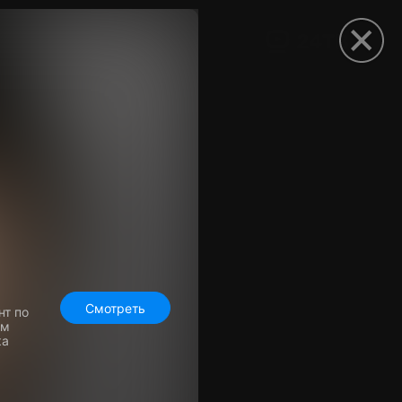
рыть приложение
Смотреть
нт по
ем
ка