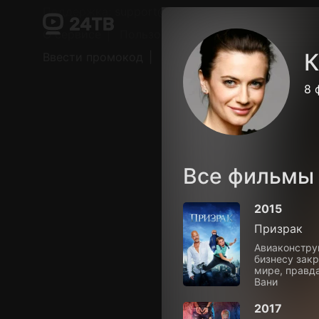
Поддержка:
support@24h.tv
О сервисе
Пользовательское соглашение
К
Ввести промокод
Установить на ТВ
Беспла
8 
Все фильмы
2015
Призрак
Авиаконструк
бизнесу закр
мире, правда
Вани
2017