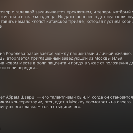
овор с гадалкой заканчивается проклятием, и теперь матёрый 
живаться в теле младенца. Но даже пересев в детскую коляску
тавить немало хлопот китайской 'триаде', которая пустила корн
е
ния Королёва разрывается между пациентами и личной жизнью, 
ицы вторгается приглашенный заведующий из Москвы Илья.
а новом месте в роли пациента и придя в ужас от положения де
сти свои порядки…
ёт Абрам Шварц, — его талантливый сын. И когда он становится
иком консерватории, отец едет в Москву посмотреть на своего
минуты его славы. Но сын стыдится его…
а