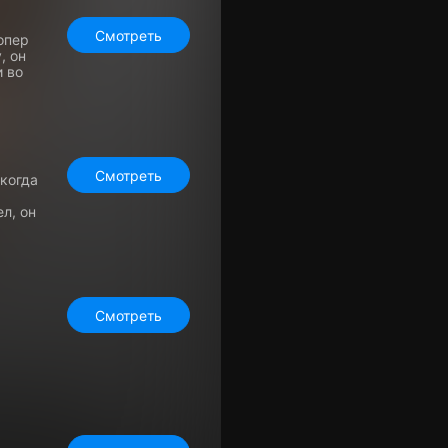
Смотреть
опер
, он
и во
Смотреть
когда
л, он
Смотреть