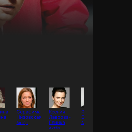
тина
Серафима
Ксения
Фёдор
Сергей
ина
Низовская
Лаврова-
Бондарчук
Комаро
Глинка
Актёр
Актёр
Актёр
Актёр