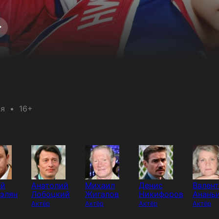
ия
16+
ей
Анатолий
Михаил
Денис
Вален
элян
Лобоцкий
Жигалов
Никифоров
Анань
Актёр
Актёр
Актёр
Актёр