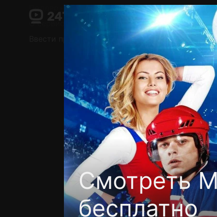
Поддержка:
support@24h.tv
О сервисе
Пользовательское соглашение
Ввести промокод
Установить на ТВ
Беспла
Смотреть М
бесплатно