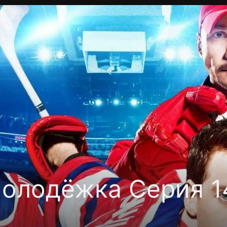
Политика конфиденциальности
Для партнёров
Отк
тные каналы
Контакты
олодёжка Серия 14