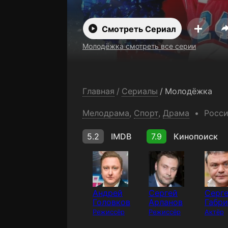
Смотреть Сериал
Молодёжка смотреть все серии
Главная
/
Сериалы
/
Молодёжка
Мелодрама
,
Спорт
,
Драма
Росс
5.2
IMDB
7.9
Кинопоиск
Андрей
Сергей
Серг
Головков
Арланов
Габри
Режиссёр
Режиссёр
Актёр