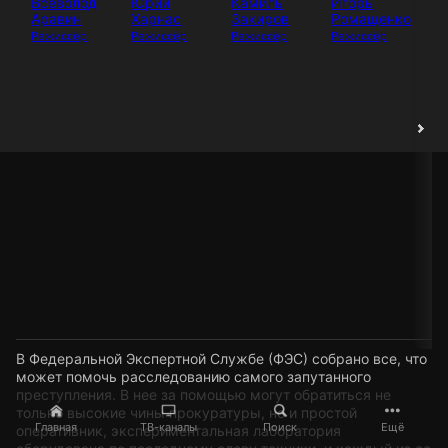
Всеволод
Юрий
Камиль
Игорь
И
Аравин
Харнас
Закиров
Ромащенко
Аб
Режиссёр
Режиссёр
Режиссёр
Режиссёр
Ак
В Федеральной Экспертной Службе (ФЭС) собрано все, что
может помочь расследованию самого запутанного
преступления. В нее за помощью могут обратиться не
только высокие чины прокуратуры, но и простой
Главная
ТВ-каналы
Поиск
Ещё
оперативник, экспериментальная лаборатория