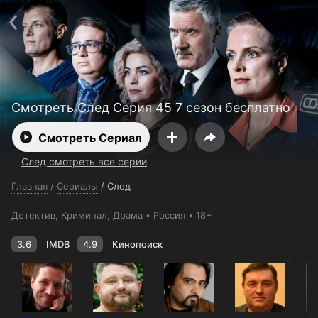
Поддержка:
support@24h.tv
О сервисе
Пользовательское соглашение
Политика конфиденциальности
Для партнёров
Открыть приложение
Ввести промокод
Установить на ТВ
Бесплатные каналы
Контакты
Смотреть След Серия 45 7 сезон бесплатно
Смотреть Сериал
След смотреть все серии
Главная
/
Сериалы
/
След
Детектив
,
Криминал
,
Драма
Россия
18+
3.6
IMDB
4.9
Кинопоиск