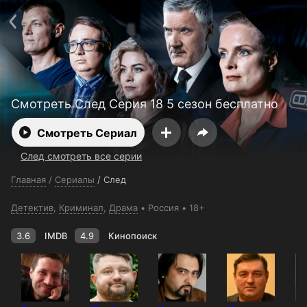
Поддержка:
support@24h.tv
О сервисе
Пользовательское соглашение
Политика конфиденциальности
Для партнёров
Открыть приложение
Ввести промокод
Установить на ТВ
Бесплатные каналы
Контакты
Смотреть След Серия 18 5 сезон бесплатно
Смотреть Сериал
След смотреть все серии
Главная
/
Сериалы
/
След
Детектив
,
Криминал
,
Драма
Россия
18+
3.6
IMDB
4.9
Кинопоиск