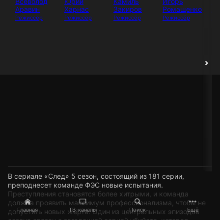
Всеволод
Юрий
Камиль
Игорь
И
Аравин
Харнас
Закиров
Ромащенко
Аб
Режиссёр
Режиссёр
Режиссёр
Режиссёр
Ак
В сериале «След» 5 сезон, состоящий из 181 серии,
преподнесет команде ФЭС новые испытания.
Преступления становятся более хитрыми, и команда
должна проявить максимум профессионализма, чтобы не
Главная
ТВ-каналы
Поиск
Ещё
допустить новых жертв. Один из центральных эпизодов