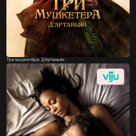
Три мушкетёра: Д’Артаньян