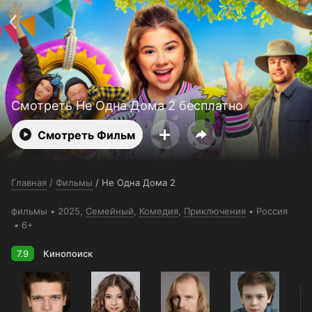
Поддержка:
support@24h.tv
О сервисе
Пользовательское соглашение
Политика конфиденциальности
Для партнёров
Открыть приложение
Ввести промокод
Установить на ТВ
Бесплатные каналы
Контакты
Смотреть Не Одна Дома 2 бесплатно
Смотреть Фильм
Главная
/
Фильмы
/
Не Одна Дома 2
фильмы
2025,
Семейный
,
Комедия
,
Приключения
Россия
6+
7.9
Кинопоиск