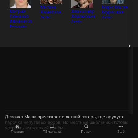
Милана
Марк-Малик
Ю
Митрий
Александр
Хаметова
Мурашкин
Ми
Семенов-
Абрамович
Актёр
Актёр
Ак
Алейников
Актёр
Режиссёр
Девочка Маша приезжает в летний лагерь, где орудует
парочка непутёвых воров. Но местные школьники готовы
устроить им жаркий приём!
Главная
ТВ-каналы
Поиск
Ещё