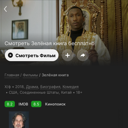
Поддержка:
support@24h.tv
О сервисе
Пользовательское соглашение
Политика конфиденциальности
Для партнёров
Открыть приложение
Ввести промокод
Установить на ТВ
Бесплатные каналы
Контакты
Смотреть Зелёная книга бесплатно
Смотреть Фильм
Главная
/
Фильмы
/
Зелёная книга
Х/ф
2018,
Драма
,
Биография
,
Комедия
США
, Соединенные Штаты
, Китай
18+
8.2
IMDB
8.5
Кинопоиск