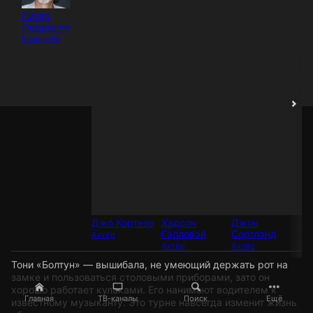
Питер
Фаррелли
Режиссёр
Джо Кортезе
Хадсон
Джон
Гэ
Гэлловэй
Сортлэнд
Ф
Актёр
Актёр
Актёр
Ак
Тони «Болтун» — вышибала, не умеющий держать рот на
замке и пользоваться столовыми приборами, зато он
хорошо работает кулаками. Его нанимают водителем к
Главная
ТВ-каналы
Поиск
Ещё
известному музыканту. Это турне навсегда изменит жизнь