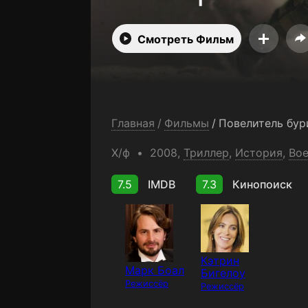
Смотреть Фильм
Главная
/
Фильмы
/
Повелитель бур
Х/ф
2008,
Триллер
,
История
,
Во
7.5
IMDB
7.3
Кинопоиск
Кэтрин
Марк Боал
Бигелоу
Режиссёр
Режиссёр