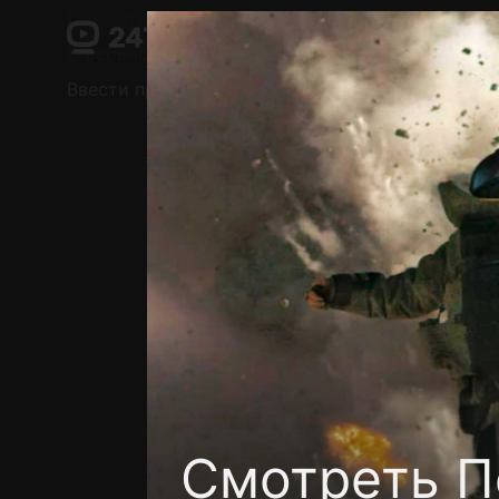
Поддержка:
support@24h.tv
О сервисе
Пользовательское соглашение
Ввести промокод
Установить на ТВ
Беспла
Смотреть П