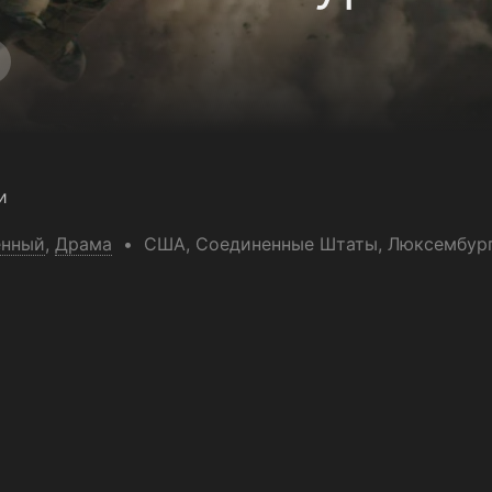
и
енный
,
Драма
США
, Соединенные Штаты
, Люксембур