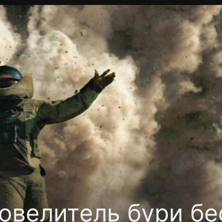
Политика конфиденциальности
Для партнёров
Отк
тные каналы
Контакты
овелитель бури бе