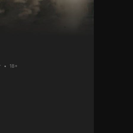
г
18+
Энтони
Маки
Актёр