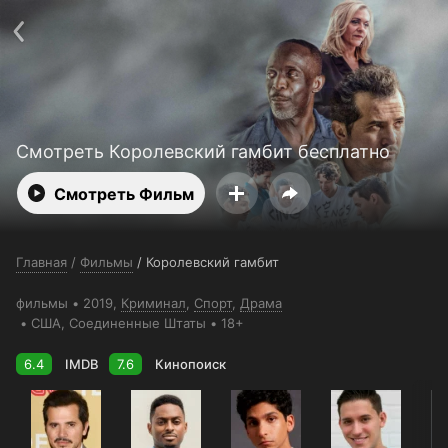
Поддержка:
support@24h.tv
О сервисе
Пользовательское соглашение
Политика конфиденциальности
Для партнёров
Открыть приложение
Ввести промокод
Установить на ТВ
Бесплатные каналы
Контакты
Смотреть Королевский гамбит бесплатно
Смотреть Фильм
Главная
/
Фильмы
/
Королевский гамбит
фильмы
2019,
Криминал
,
Спорт
,
Драма
США
, Соединенные Штаты
18+
6.4
IMDB
7.6
Кинопоиск