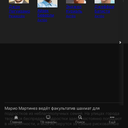
Джон
Энджел
Джеффри
Уи
Айзек
Легуизамо
Куриэль
Батиста
Ак
Беверли
Режиссёр
Актёр
Актёр
Актёр
Марио Мартинез ведёт факультатив шахмат для
подростков из неблагополучных семей. На улицах города
творится беспредел, подростки здесь постоянно попадают
Главная
ТВ-каналы
Поиск
Ещё
в неприятности, и многие берутся за самые рискованные