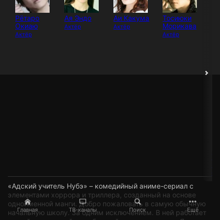
Рётаро
Ая Эндо
Аи Какума
Тосиюки
Окиаю
Морикава
Актёр
Актёр
Актёр
Актёр
Та
О
Сц
«Адский учитель Нубэ» – комедийный аниме-сериал с
элементами хоррора и триллера, созданный на основе
одноименной манги. Добро пожаловать в самую обычную
Главная
ТВ-каналы
Поиск
Ещё
начальную школу. За одним исключением. В ней работает