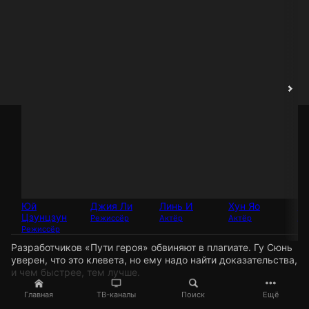
Юй
Джия Ли
Линь И
Хун Яо
Ме
Цзунцзун
Режиссёр
Актёр
Актёр
Ак
Режиссёр
Разработчиков «Пути героя» обвиняют в плагиате. Гу Сюнь
уверен, что это клевета, но ему надо найти доказательства,
и чем быстрее, тем лучше.
Главная
ТВ-каналы
Поиск
Ещё