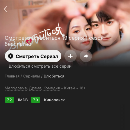
Поддержка:
support@24h.tv
О сервисе
Пользовательское соглашение
Политика конфиденциальности
Для партнёров
Открыть приложение
Ввести промокод
Смотреть Влюбиться 19 серия 1 сезон
Установить на ТВ
Бесплатные каналы
Контакты
бесплатно
Смотреть Сериал
Влюбиться смотреть все серии
Главная
/
Сериалы
/
Влюбиться
Мелодрама
,
Драма
,
Комедия
Китай
18+
7.2
IMDB
7.9
Кинопоиск