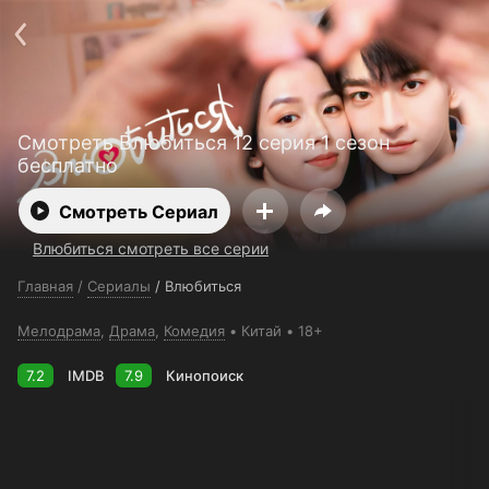
Поддержка:
support@24h.tv
О сервисе
Пользовательское соглашение
Политика конфиденциальности
Для партнёров
Открыть приложение
Ввести промокод
Смотреть Влюбиться 12 серия 1 сезон
Установить на ТВ
Бесплатные каналы
Контакты
бесплатно
Смотреть Сериал
Влюбиться смотреть все серии
Главная
/
Сериалы
/
Влюбиться
Мелодрама
,
Драма
,
Комедия
Китай
18+
7.2
IMDB
7.9
Кинопоиск