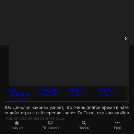
Юй
Джия Ли
Линь И
Хун Яо
Ме
Цзунцзун
Режиссёр
Актёр
Актёр
Ак
Режиссёр
Юэ Цяньлин наконец узнаёт, что очень долгое время в чате
онлайн-игры с ней переписывался Гу Сюнь, скрывающийся
под ником Универский краш.
Главная
ТВ-каналы
Поиск
Ещё