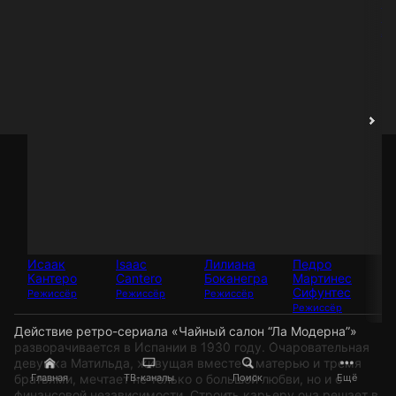
Ма
П
Ак
Исаак
Isaac
Лилиана
Педро
Кантеро
Cantero
Боканегра
Мартинес
Сифунтес
Режиссёр
Режиссёр
Режиссёр
Режиссёр
Действие ретро-сериала «Чайный салон “Ла Модерна”»
разворачивается в Испании в 1930 году. Очаровательная
девушка Матильда, живущая вместе с матерью и тремя
братьями, мечтает не только о большой любви, но и о
Главная
ТВ-каналы
Поиск
Ещё
финансовой независимости. Строить карьеру она решает в