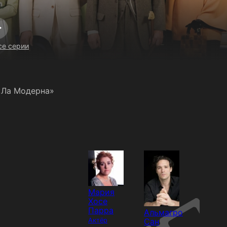
се серии
«Ла Модерна»
Мария
Хосе
Парра
Альмагро
Актёр
Сан