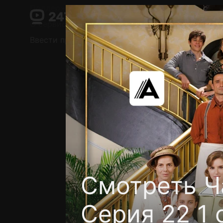
Поддержка:
support@24h.tv
О сервисе
Пользовательское соглашение
Ввести промокод
Установить на ТВ
Беспла
Смотреть Ч
Серия 22 1 