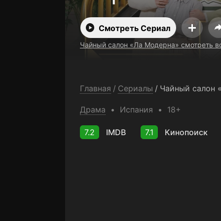
Смотреть Сериал
Чайный салон «Ла Модерна» смотреть в
Главная
/
Сериалы
/
Чайный салон 
Драма
Испания
18+
7.2
IMDB
7.1
Кинопоиск