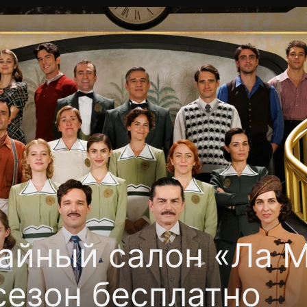
Политика конфиденциальности
Для партнёров
Отк
тные каналы
Контакты
айный салон «Ла 
сезон бесплатно