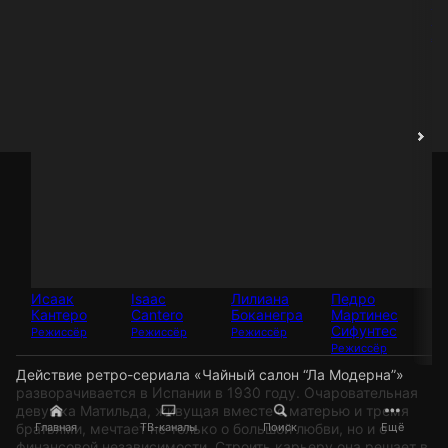
Ма
П
Ак
Исаак
Isaac
Лилиана
Педро
Кантеро
Cantero
Боканегра
Мартинес
Сифунтес
Режиссёр
Режиссёр
Режиссёр
Режиссёр
Действие ретро-сериала «Чайный салон “Ла Модерна”»
разворачивается в Испании в 1930 году. Очаровательная
девушка Матильда, живущая вместе с матерью и тремя
братьями, мечтает не только о большой любви, но и о
Главная
ТВ-каналы
Поиск
Ещё
финансовой независимости. Строить карьеру она решает в