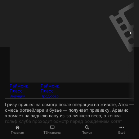
Раймонд
Раймонд
Пласс
Пласс
Ведущий
Продюсер
Гризу пришёл на осмотр после операции на животе, Атос —
смесь ротвейлера и бувье — получает прививку, Арамис
хромает на заднюю лапу из-за лишнего веса, а кошка
гольф клуба проходит осмотр перед рождением котят
Главная
ТВ-каналы
Поиск
Ещё