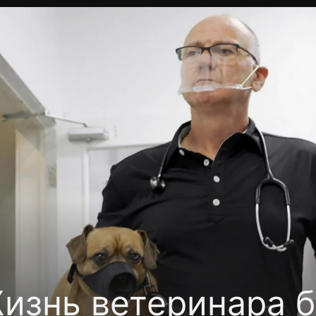
Политика конфиденциальности
Для партнёров
Отк
тные каналы
Контакты
изнь ветеринара 