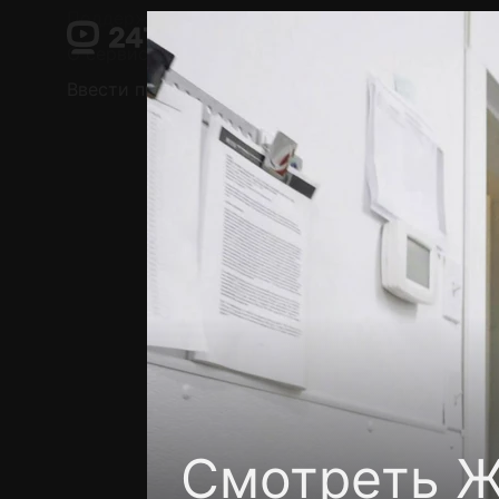
Поддержка:
support@24h.tv
О сервисе
Пользовательское соглашение
Ввести промокод
Установить на ТВ
Беспла
Смотреть Ж