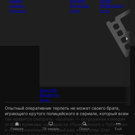
Данил
Андрей
Юлия
Ни
Lumerz
Курносов
Майборода
М
Режиссёр
Актёр
Актёр
Ак
Алексей
Вакарчук
Актёр
Опытный оперативник терпеть не может своего брата,
играющего крутого полицейского в сериале, который всем
так нравится смотреть. «Братья» — остроумная комедия
от Ильи Куликова, сценариста «Полицейского с Рублевки»
Главная
ТВ-каналы
Поиск
Ещё
и «Отмороженных». Каждый раз, когда опер Олег