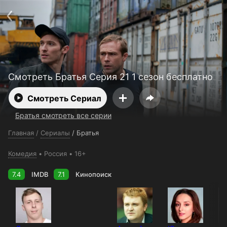
Поддержка:
support@24h.tv
О сервисе
Пользовательское соглашение
Политика конфиденциальности
Для партнёров
Открыть приложение
Ввести промокод
Установить на ТВ
Бесплатные каналы
Контакты
Смотреть Братья Серия 21 1 сезон бесплатно
Смотреть Сериал
Братья смотреть все серии
Главная
/
Сериалы
/
Братья
Комедия
Россия
16+
7.4
IMDB
7.1
Кинопоиск