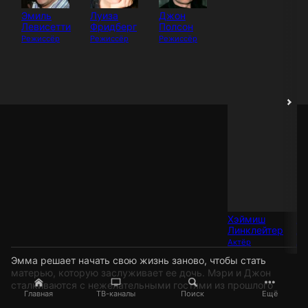
Эмиль
Луиза
Джон
Левисетти
Фридберг
Полсон
Режиссёр
Режиссёр
Режиссёр
Хэймиш
Х
Линклейтер
Ли
Актёр
Ак
Эмма решает начать свою жизнь заново, чтобы стать
матерью, которую заслуживает ее дочь. Мэри и Джон
сталкиваются с нежелательными гостями из прошлого
Главная
ТВ-каналы
Поиск
Ещё