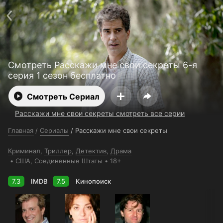
Поддержка:
support@24h.tv
О сервисе
Пользовательское соглашение
Политика конфиденциальности
Для партнёров
Открыть приложение
Ввести промокод
Смотреть Расскажи мне свои секреты 6-я
Установить на ТВ
Бесплатные каналы
Контакты
серия 1 сезон бесплатно
Смотреть Сериал
Расскажи мне свои секреты смотреть все серии
Главная
/
Сериалы
/
Расскажи мне свои секреты
Криминал
,
Триллер
,
Детектив
,
Драма
США
, Соединенные Штаты
18+
7.3
IMDB
7.5
Кинопоиск