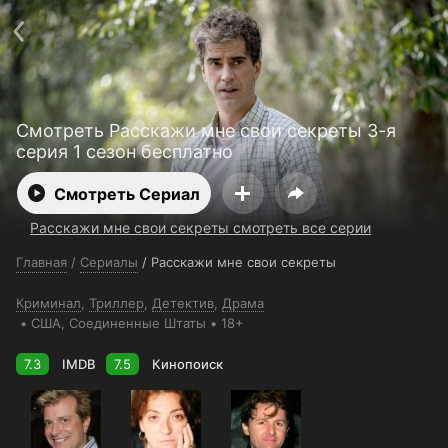
Поддержка:
support@24h.tv
О сервисе
Пользовательское соглашение
Политика конфиденциальности
Для партнёров
Открыть приложение
Ввести промокод
Смотреть Расскажи мне свои секреты 3-я
Установить на ТВ
Бесплатные каналы
Контакты
серия 1 сезон бесплатно
Смотреть Сериал
Расскажи мне свои секреты смотреть все серии
Главная
/
Сериалы
/
Расскажи мне свои секреты
Криминал
,
Триллер
,
Детектив
,
Драма
США
, Соединенные Штаты
18+
7.3
IMDB
7.5
Кинопоиск