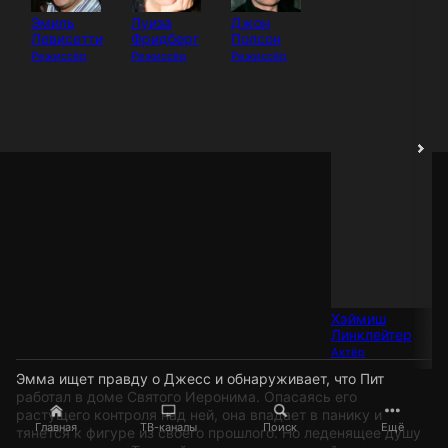
Эмиль
Луиза
Джон
Левисетти
Фридберг
Полсон
Режиссёр
Режиссёр
Режиссёр
Хэймиш
Х
Линклейтер
Ли
Актёр
Ак
Эмма ищет правду о Джесс и обнаруживает, что Пит
работал в доме Святого Иеронима. Опасаясь его
растущего контроля над ней, она впадает в панику и
Главная
ТВ-каналы
Поиск
Ещё
тянется к фигуре из своего прошлого. Но леденящее душу