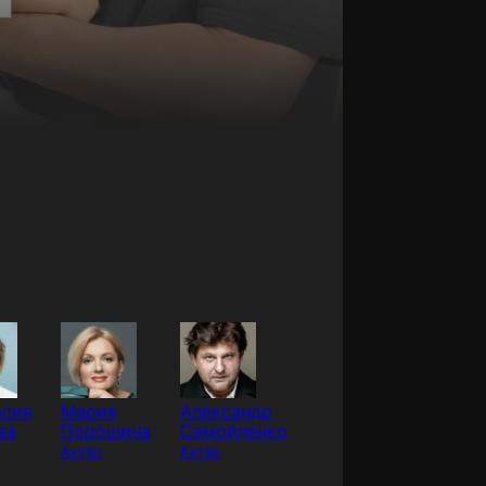
асия
Мария
Александр
ва
Порошина
Самойленко
Актёр
Актёр