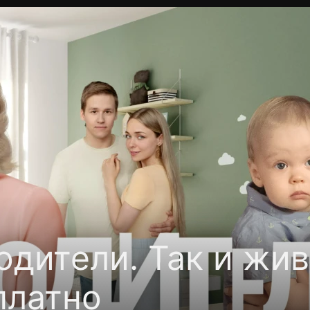
Политика конфиденциальности
Для партнёров
Отк
тные каналы
Контакты
одители. Так и жив
платно