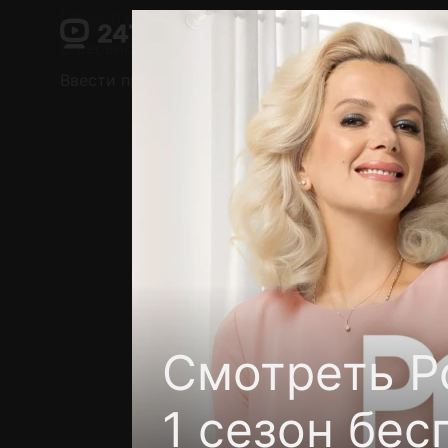
Поддержка:
support@24h.tv
О сервисе
Пользовательское соглашение
Ввести промокод
Установить на ТВ
Беспла
Смотреть Р
1 сезон бес