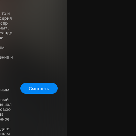
 то и
 серия
ссер
ны»,
ксандр
ии
ем
ение и
Смотреть
енным
ивый
 вышел
 свою
ца
нное,
одаря
вищам