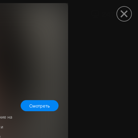
рыть приложение
Смотреть
ние на
 и
с