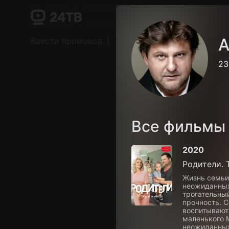
Поддержка:
support@24h.tv
О сервисе
Пользовательское соглашение
А
Ввести промокод
Установить на ТВ
Беспла
23
Все фильмы
2020
Родители. 
Жизнь семьи
неожиданных
трогательный
прочность. 
воспитывают
маленького М
неожиданных