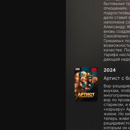
бытовыми тр
отношениях.
подростковы
дело ставит
наполнена с
Александр Жи
вновь созда
Самойленко 
Гришиных по
возможность
качестве. П
тарифа насл
дающей наде
2024
Артист с б
Вор-рецидив
внукам, чтоб
многогранны
вор по прозв
стариком, и 
«карьеру» Ар
жизни. Но за
теперь живет
рецидивистом
которым он 