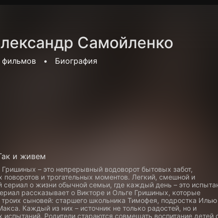
Политика конфиденциальности
Для партнёров
Отк
лександр Самойленко
тные каналы
Контакты
 фильмов
•
Биография
Так и живем
 Гришиных – это непрерывный водоворот бытовых забот,
 поворотов и трогательных моментов. Легкий, смешной и
 сериал о жизни обычной семьи, где каждый день – это испыта
Сериал рассказывает о Викторе и Ольге Гришиных, которые
 троих сыновей: старшего школьника Тимофея, подростка Илью
акса. Каждый из них – источник не только радостей, но и
 испытаний. Родители стараются совмещать воспитание детей 