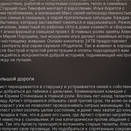
удностями, работой и попытками сохранить тепло в семейных
 Старший сын Тимофей мечтает о взрослении, Илья борется с
ми проблемами, а маленький Макс своей непосредственностью
 всю семью в смешные, а порой трогательные ситуации. Каждая
обытиями, которые заставляют смеяться и задумываться. Режи
галкин, известный по работам «Кто в доме хозяин?» и «Ворони
ет атмосферный и смешной проект. В главных ролях заняты Але
и Мария Порошина, чья искренняя игра делает семейные истор
-настоящему живыми. Онлайн-кинотеатр 24ТВ предоставляет
 смотреть все серии сериала «Родители. Так и живем» в хорош
осле быстрой и простой регистрации и оплаты подходящего вам
аждайтесь искрометной доброй историей, поднимающей настро
жду на лучшее.
ольшой дороги
ист переодевается в старушку и устраивается няней к собств
ы добраться до тайника с деньгами. Криминальная комедия с
м Юрием Стояновым в главной роли. Восемь лет назад талантл
ищу Артист отправился отбывать свой третий срок. На волю он
возраст уже не позволяет проворачивать хитрые махинации. За
тист успел скопить целое состояние, и денег ему хватит до кон
гвоздка в том, что в доме его сына, где Артист спрятал награбле
 невестка с сыновьями. И она категорически против общения с
. Так что Артисту приходится вспомнить старые таланты, благ
и получил свое прозвище. Но подобраться к спрятанным сокро