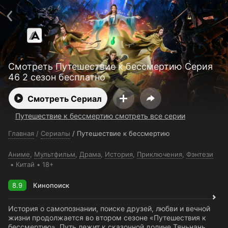
Поддержка:
support@24h.tv
О сервисе
Пользовательское соглашение
Политика конфиденциальности
Для партнёров
Открыть приложение
Ввести промокод
Смотреть Путешествие к бессмертию Серия
Установить на ТВ
Бесплатные каналы
Контакты
46 2 сезон бесплатно
Смотреть Сериал
Путешествие к бессмертию смотреть все серии
Главная
/
Сериалы
/
Путешествие к бессмертию
Аниме
,
Мультфильм
,
Драма
,
История
,
Приключения
,
Фэнтези
Китай
18+
8.9
Кинопоиск
История о самопознании, поиске друзей, любви и вечной
жизни продолжается во втором сезоне «Путешествия к
бессмертию». Путь лежит к сказочной долине Тяньнань,