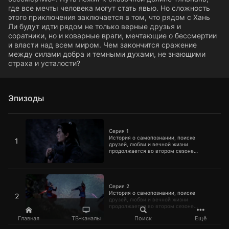
где все мечты человека могут стать явью. Но сложность
этого приключения заключается в том, что рядом с Хань
Ли будут идти рядом не только верные друзья и
соратники, но и коварные враги, мечтающие о бессмертии
и власти над всем миром. Чем закончится сражение
между силами добра и темными духами, не знающими
страха и усталости?
Эпизоды
Серия 1
Серия 1
История о самопознании, поиске
1
друзей, любви и вечной жизни
продолжается во втором сезоне
«Путешествия к бессмертию». Путь
лежит к сказочной долине Тяньнань, где
все мечты человека могут стать явью.
Серия 2
Но сложность этого приключения
заключается в том, что рядом с Хань Ли
Серия 2
будут идти рядом не только верные
История о самопознании, поиске
2
друзья и соратники, но и коварные
друзей, любви и вечной жизни
враги, мечтающие о бессмертии и
продолжается во втором сезоне
власти над всем миром. Чем
«Путешествия к бессмертию». Путь
закончится сражение между силами
Главная
ТВ-каналы
Поиск
Ещё
лежит к сказочной долине Тяньнань, где
добра и темными духами, не знающими
все мечты человека могут стать явью.
Серия 3