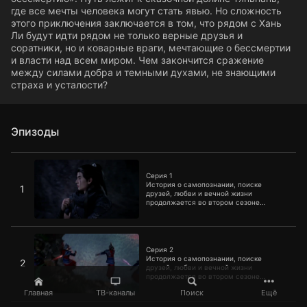
где все мечты человека могут стать явью. Но сложность
этого приключения заключается в том, что рядом с Хань
Ли будут идти рядом не только верные друзья и
соратники, но и коварные враги, мечтающие о бессмертии
и власти над всем миром. Чем закончится сражение
между силами добра и темными духами, не знающими
страха и усталости?
Эпизоды
Серия 1
Серия 1
История о самопознании, поиске
1
друзей, любви и вечной жизни
продолжается во втором сезоне
«Путешествия к бессмертию». Путь
лежит к сказочной долине Тяньнань, где
все мечты человека могут стать явью.
Серия 2
Но сложность этого приключения
заключается в том, что рядом с Хань Ли
Серия 2
будут идти рядом не только верные
История о самопознании, поиске
2
друзья и соратники, но и коварные
друзей, любви и вечной жизни
враги, мечтающие о бессмертии и
продолжается во втором сезоне
власти над всем миром. Чем
«Путешествия к бессмертию». Путь
закончится сражение между силами
Главная
ТВ-каналы
Поиск
Ещё
лежит к сказочной долине Тяньнань, где
добра и темными духами, не знающими
все мечты человека могут стать явью.
Серия 3