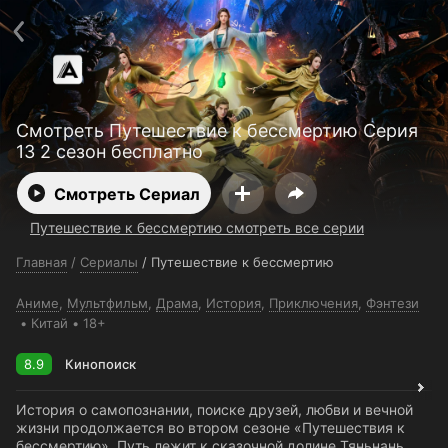
Поддержка:
support@24h.tv
О сервисе
Пользовательское соглашение
Политика конфиденциальности
Для партнёров
Открыть приложение
Ввести промокод
Смотреть Путешествие к бессмертию Серия
Установить на ТВ
Бесплатные каналы
Контакты
13 2 сезон бесплатно
Смотреть Сериал
Путешествие к бессмертию смотреть все серии
Главная
/
Сериалы
/
Путешествие к бессмертию
Аниме
,
Мультфильм
,
Драма
,
История
,
Приключения
,
Фэнтези
Китай
18+
8.9
Кинопоиск
История о самопознании, поиске друзей, любви и вечной
жизни продолжается во втором сезоне «Путешествия к
бессмертию». Путь лежит к сказочной долине Тяньнань,