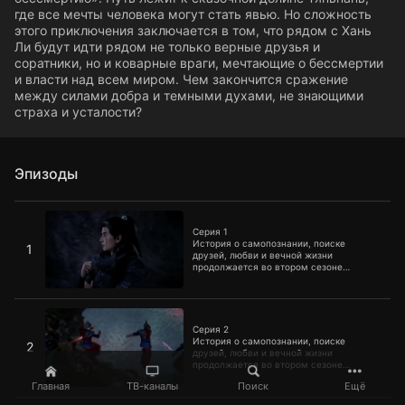
где все мечты человека могут стать явью. Но сложность
этого приключения заключается в том, что рядом с Хань
Ли будут идти рядом не только верные друзья и
соратники, но и коварные враги, мечтающие о бессмертии
и власти над всем миром. Чем закончится сражение
между силами добра и темными духами, не знающими
страха и усталости?
Эпизоды
Серия 1
Серия 1
История о самопознании, поиске
1
друзей, любви и вечной жизни
продолжается во втором сезоне
«Путешествия к бессмертию». Путь
лежит к сказочной долине Тяньнань, где
все мечты человека могут стать явью.
Серия 2
Но сложность этого приключения
заключается в том, что рядом с Хань Ли
Серия 2
будут идти рядом не только верные
История о самопознании, поиске
2
друзья и соратники, но и коварные
друзей, любви и вечной жизни
враги, мечтающие о бессмертии и
продолжается во втором сезоне
власти над всем миром. Чем
«Путешествия к бессмертию». Путь
закончится сражение между силами
Главная
ТВ-каналы
Поиск
Ещё
лежит к сказочной долине Тяньнань, где
добра и темными духами, не знающими
все мечты человека могут стать явью.
Серия 3