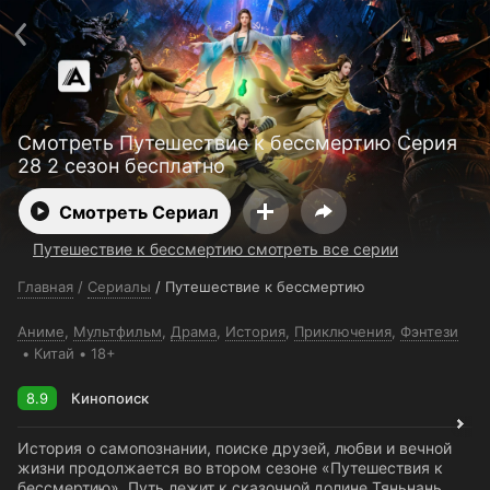
Поддержка:
support@24h.tv
О сервисе
Пользовательское соглашение
Политика конфиденциальности
Для партнёров
Открыть приложение
Ввести промокод
Смотреть Путешествие к бессмертию Серия
Установить на ТВ
Бесплатные каналы
Контакты
28 2 сезон бесплатно
Смотреть Сериал
Путешествие к бессмертию смотреть все серии
Главная
/
Сериалы
/
Путешествие к бессмертию
Аниме
,
Мультфильм
,
Драма
,
История
,
Приключения
,
Фэнтези
Китай
18+
8.9
Кинопоиск
История о самопознании, поиске друзей, любви и вечной
жизни продолжается во втором сезоне «Путешествия к
бессмертию». Путь лежит к сказочной долине Тяньнань,