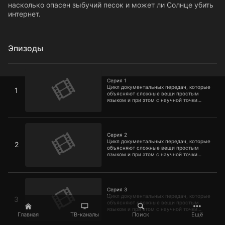
насколько опасен зыбучий песок и может ли Солнце убить
интернет.
Эпизоды
Серия 1
Серия 1
Цикл документальных передач, которые
1
объясняют сложные вещи простым
языком и при этом с научной точки
зрения. Вы узнаете, опасны ли
микроволновые печи, чем может быть
полезна аллергия, как сделать
Серия 2
реальный световой меч, можно ли
выжить в космосе без скафандра,
Серия 2
насколько опасен зыбучий песок и
Цикл документальных передач, которые
2
может ли Солнце убить интернет.
объясняют сложные вещи простым
языком и при этом с научной точки
зрения. Вы узнаете, опасны ли
микроволновые печи, чем может быть
полезна аллергия, как сделать
Серия 3
реальный световой меч, можно ли
выжить в космосе без скафандра,
Серия 3
насколько опасен зыбучий песок и
Цикл документальных передач, которые
3
может ли Солнце убить интернет.
объясняют сложные вещи простым
языком и при этом с научной точки
Главная
ТВ-каналы
Поиск
Ещё
зрения. Вы узнаете, опасны ли
микроволновые печи, чем может быть