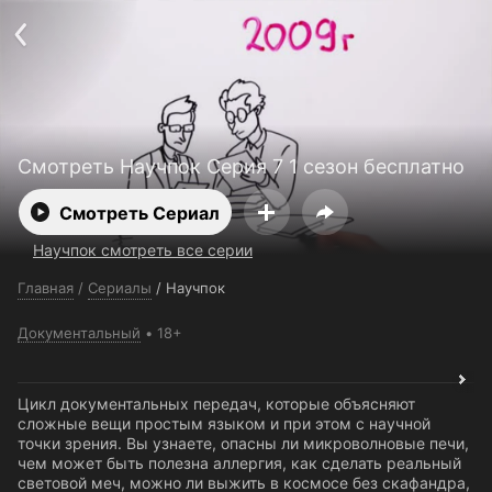
Поддержка:
support@24h.tv
О сервисе
Пользовательское соглашение
Политика конфиденциальности
Для партнёров
Открыть приложение
Ввести промокод
Установить на ТВ
Бесплатные каналы
Контакты
Смотреть Научпок Серия 7 1 сезон бесплатно
Смотреть Сериал
Научпок смотреть все серии
Главная
/
Сериалы
/
Научпок
Документальный
18+
Цикл документальных передач, которые объясняют
сложные вещи простым языком и при этом с научной
точки зрения. Вы узнаете, опасны ли микроволновые печи,
чем может быть полезна аллергия, как сделать реальный
световой меч, можно ли выжить в космосе без скафандра,