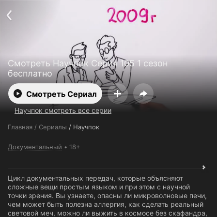
Поддержка:
support@24h.tv
О сервисе
Пользовательское соглашение
Политика конфиденциальности
Для партнёров
Открыть приложение
Ввести промокод
Смотреть Научпок Серия 105 1 сезон
Установить на ТВ
Бесплатные каналы
Контакты
бесплатно
Смотреть Сериал
Научпок смотреть все серии
Главная
/
Сериалы
/
Научпок
Документальный
18+
Цикл документальных передач, которые объясняют
сложные вещи простым языком и при этом с научной
точки зрения. Вы узнаете, опасны ли микроволновые печи,
чем может быть полезна аллергия, как сделать реальный
световой меч, можно ли выжить в космосе без скафандра,