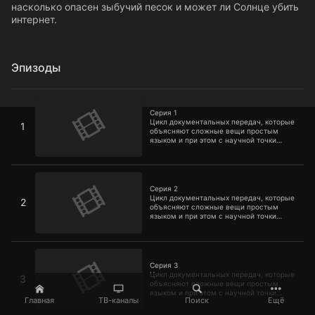
насколько опасен зыбучий песок и может ли Солнце убить
интернет.
Эпизоды
Серия 1
Серия 1
Цикл документальных передач, которые
1
объясняют сложные вещи простым
языком и при этом с научной точки
зрения. Вы узнаете, опасны ли
микроволновые печи, чем может быть
полезна аллергия, как сделать
Серия 2
реальный световой меч, можно ли
выжить в космосе без скафандра,
Серия 2
насколько опасен зыбучий песок и
Цикл документальных передач, которые
2
может ли Солнце убить интернет.
объясняют сложные вещи простым
языком и при этом с научной точки
зрения. Вы узнаете, опасны ли
микроволновые печи, чем может быть
полезна аллергия, как сделать
Серия 3
реальный световой меч, можно ли
выжить в космосе без скафандра,
Серия 3
насколько опасен зыбучий песок и
Цикл документальных передач, которые
3
может ли Солнце убить интернет.
объясняют сложные вещи простым
языком и при этом с научной точки
Главная
ТВ-каналы
Поиск
Ещё
зрения. Вы узнаете, опасны ли
микроволновые печи, чем может быть