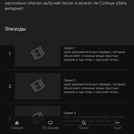
насколько опасен зыбучий песок и может ли Солнце убить
интернет.
Эпизоды
Серия 1
Серия 1
Цикл документальных передач, которые
1
объясняют сложные вещи простым
языком и при этом с научной точки
зрения. Вы узнаете, опасны ли
микроволновые печи, чем может быть
полезна аллергия, как сделать
Серия 2
реальный световой меч, можно ли
выжить в космосе без скафандра,
Серия 2
насколько опасен зыбучий песок и
Цикл документальных передач, которые
2
может ли Солнце убить интернет.
объясняют сложные вещи простым
языком и при этом с научной точки
зрения. Вы узнаете, опасны ли
микроволновые печи, чем может быть
полезна аллергия, как сделать
Серия 3
реальный световой меч, можно ли
выжить в космосе без скафандра,
Серия 3
насколько опасен зыбучий песок и
Цикл документальных передач, которые
3
может ли Солнце убить интернет.
объясняют сложные вещи простым
языком и при этом с научной точки
Главная
ТВ-каналы
Поиск
Ещё
зрения. Вы узнаете, опасны ли
микроволновые печи, чем может быть