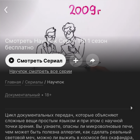
Поддержка:
support@24h.tv
О сервисе
Пользовательское соглашение
Политика конфиденциальности
Для партнёров
Открыть приложение
Ввести промокод
Смотреть Научпок Серия 119 1 сезон
Установить на ТВ
Бесплатные каналы
Контакты
бесплатно
Смотреть Сериал
Научпок смотреть все серии
Главная
/
Сериалы
/
Научпок
Документальный
18+
Цикл документальных передач, которые объясняют
сложные вещи простым языком и при этом с научной
точки зрения. Вы узнаете, опасны ли микроволновые печи,
чем может быть полезна аллергия, как сделать реальный
световой меч, можно ли выжить в космосе без скафандра,