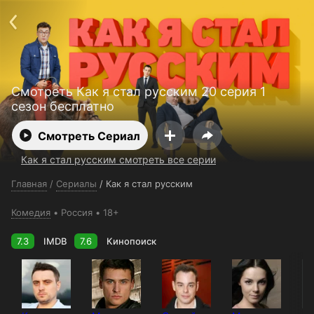
Поддержка:
support@24h.tv
О сервисе
Пользовательское соглашение
Политика конфиденциальности
Для партнёров
Открыть приложение
Ввести промокод
Смотреть Как я стал русским 20 серия 1
Установить на ТВ
Бесплатные каналы
Контакты
сезон бесплатно
Смотреть Сериал
Как я стал русским смотреть все серии
Главная
/
Сериалы
/
Как я стал русским
Комедия
Россия
18+
7.3
IMDB
7.6
Кинопоиск