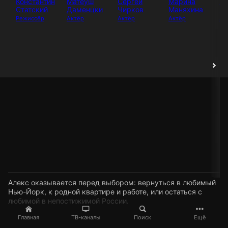
Константин
Матеуш
Сергей
Марина
Ба
Статский
Даменцки
Чирков
Маняхина
За
Режиссёр
Актёр
Актёр
Актёр
Ак
Алекс оказывается перед выбором: вернуться в любимый
Нью-Йорк, к родной квартире и работе, или остаться с
любимой в непостижимой России.
Главная
ТВ-каналы
Поиск
Ещё