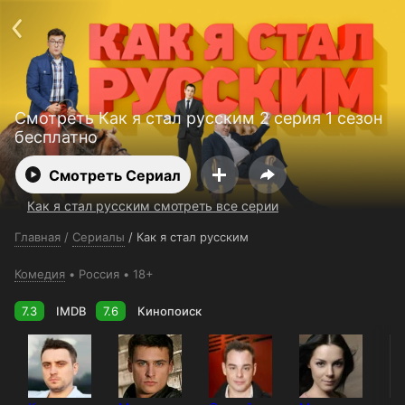
Поддержка:
support@24h.tv
О сервисе
Пользовательское соглашение
Политика конфиденциальности
Для партнёров
Открыть приложение
Ввести промокод
Смотреть Как я стал русским 2 серия 1 сезон
Установить на ТВ
Бесплатные каналы
Контакты
бесплатно
Смотреть Сериал
Как я стал русским смотреть все серии
Главная
/
Сериалы
/
Как я стал русским
Комедия
Россия
18+
7.3
IMDB
7.6
Кинопоиск