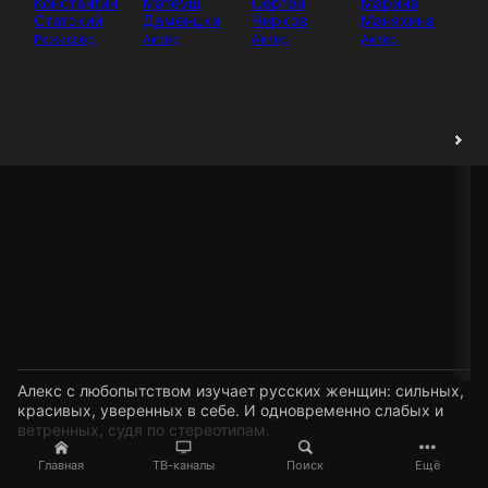
Константин
Матеуш
Сергей
Марина
Ба
Статский
Даменцки
Чирков
Маняхина
За
Режиссёр
Актёр
Актёр
Актёр
Ак
Алекс с любопытством изучает русских женщин: сильных,
красивых, уверенных в себе. И одновременно слабых и
ветренных, судя по стереотипам.
Главная
ТВ-каналы
Поиск
Ещё