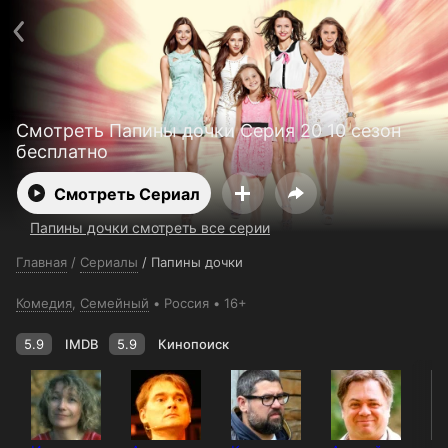
Поддержка:
support@24h.tv
О сервисе
Пользовательское соглашение
Политика конфиденциальности
Для партнёров
Открыть приложение
Ввести промокод
Смотреть Папины дочки Серия 20 10 сезон
Установить на ТВ
Бесплатные каналы
Контакты
бесплатно
Смотреть Сериал
Папины дочки смотреть все серии
Главная
/
Сериалы
/
Папины дочки
Комедия
,
Семейный
Россия
16+
5.9
IMDB
5.9
Кинопоиск