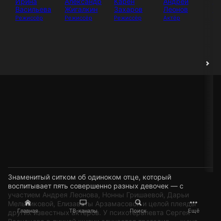
Ирина
Александр
Карен
Андрей
Ан
Васильева
Жигалкин
Захаров
Леонов
Си
Режиссёр
Режиссёр
Режиссёр
Актёр
Ак
Знаменитый ситком об одиноком отце, который
воспитывает пять совершенно разных девочек — с
участием Андрея Леонова, Нонны Гришаевой, Дарьи
Мельниковой, Елизаветы Арзамасовой и целой плеяды
Главная
ТВ-каналы
Поиск
Ещё
других известных актеров. У психотерапевта Сергея