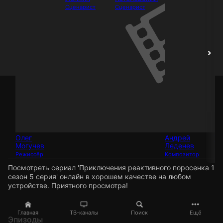
Сценарист
Сценарист
Олег
Андрей
Та
Могучев
Леденев
Жи
Режиссёр
Композитор
Мо
Посмотреть сериал 'Приключения реактивного поросенка 1
сезон 5 серия' онлайн в хорошем качестве на любом
устройстве. Приятного просмотра!
Главная
ТВ-каналы
Поиск
Ещё
Эпизоды