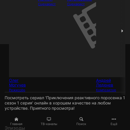
Сценарист
Сценарист
Олег
Андрей
Та
Могучев
Леденев
Жи
Режиссёр
Композитор
Мо
Посмотреть сериал 'Приключения реактивного поросенка 1
сезон 1 серия' онлайн в хорошем качестве на любом
устройстве. Приятного просмотра!
Главная
ТВ-каналы
Поиск
Ещё
Эпизоды