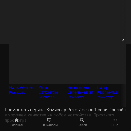
Hans Werner
Peter
Вильгельм
Питер
Во
Carpentier
Энгельхардт
Карпентье
Д
Режиссёр
Режиссёр
Режиссёр
Режиссёр
Ре
Посмотреть сериал 'Комиссар Рекс 2 сезон 1 серия' онлайн
в хорошем качестве на любом устройстве. Приятного
просмотра!
Главная
ТВ-каналы
Поиск
Ещё