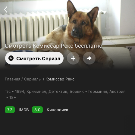
Поддержка:
support@24h.tv
О сервисе
Пользовательское соглашение
Политика конфиденциальности
Для партнёров
Открыть приложение
Ввести промокод
Установить на ТВ
Бесплатные каналы
Контакты
Смотреть Комиссар Рекс бесплатно
Смотреть Сериал
Главная
/
Сериалы
/
Комиссар Рекс
Т/с
1994,
Криминал
,
Детектив
,
Боевик
Германия
, Австрия
18+
7.2
IMDB
8.0
Кинопоиск