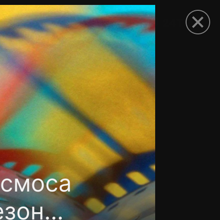
рыть приложение
осмоса
езон