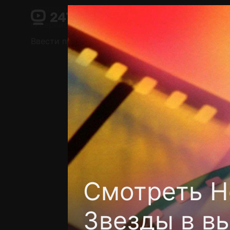
Поддержка:
support@24h.tv
О сервисе
Пользовательское соглашение
Ввести промокод
Установить на ТВ
Беспла
Смотреть Н
Звезды в вы