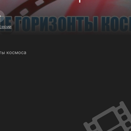
 серии
ты космоса