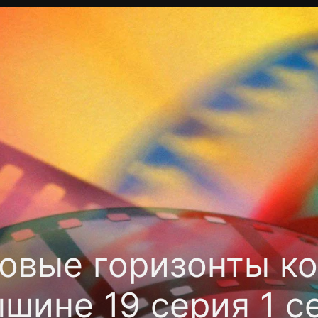
Политика конфиденциальности
Для партнёров
Отк
тные каналы
Контакты
овые горизонты к
шине 19 серия 1 с