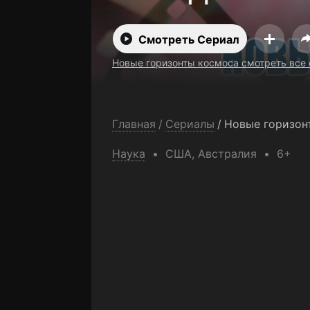
бесплатно
Смотреть Сериал
Новые горизонты космоса смотреть все
Главная
/
Сериалы
/
Новые горизон
Наука
США
, Австралия
6+